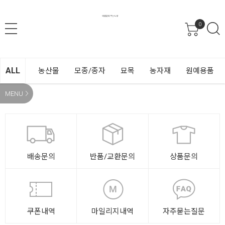
0
ALL
농산물
모종/종자
묘목
농자재
원예용품
MENU
배송문의
반품/교환문의
상품문의
쿠폰내역
마일리지내역
자주묻는질문