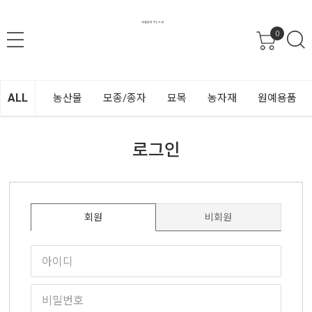
0
ALL
농산물
모종/종자
묘목
농자재
원예용품
로그인
회원
비회원